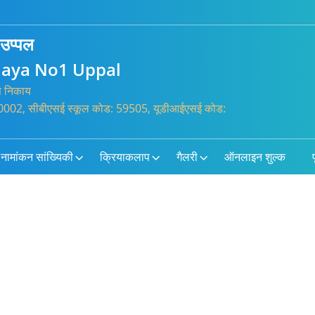
 उप्पल
laya No1 Uppal
्त निकाय
3600002, सीबीएसई स्कूल कोड: 59505, यूडीआईएसई कोड:
नामांकन सांख्यिकी
क्रियाकलाप
गैलरी
ऑनलाइन शुल्क
प